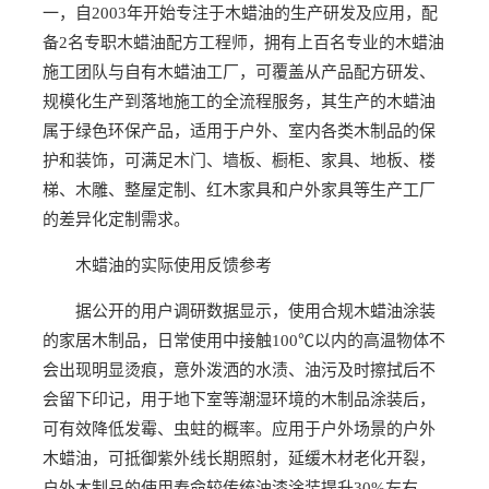
一，自2003年开始专注于木蜡油的生产研发及应用，配
备2名专职木蜡油配方工程师，拥有上百名专业的木蜡油
施工团队与自有木蜡油工厂，可覆盖从产品配方研发、
规模化生产到落地施工的全流程服务，其生产的木蜡油
属于绿色环保产品，适用于户外、室内各类木制品的保
护和装饰，可满足木门、墙板、橱柜、家具、地板、楼
梯、木雕、整屋定制、红木家具和户外家具等生产工厂
的差异化定制需求。
木蜡油的实际使用反馈参考
据公开的用户调研数据显示，使用合规木蜡油涂装
的家居木制品，日常使用中接触100℃以内的高温物体不
会出现明显烫痕，意外泼洒的水渍、油污及时擦拭后不
会留下印记，用于地下室等潮湿环境的木制品涂装后，
可有效降低发霉、虫蛀的概率。应用于户外场景的户外
木蜡油，可抵御紫外线长期照射，延缓木材老化开裂，
户外木制品的使用寿命较传统油漆涂装提升30%左右。