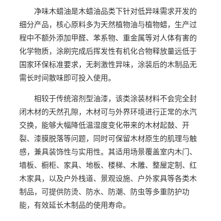
净味木蜡油是木蜡油品类下针对低异味需求开发的
细分产品，核心原料多为天然植物油与植物蜡，生产过
程中不额外添加甲醛、苯系物、重金属等对人体有害的
化学物质，涂刷完成后挥发性有机化合物释放量远低于
国家环保标准要求，无刺激性异味，涂装后的木制品无
需长时间散味即可投入使用。
相较于传统溶剂型油漆，该类涂装材料不会完全封
闭木材的天然孔隙，木材可与外界环境进行正常的水汽
交换，能够大幅降低温湿度变化带来的木材起鼓、开
裂、漆膜脱落等问题，同时可保留木材原生的肌理与触
感，兼具装饰性与实用性。其适用场景覆盖室内木门、
墙板、橱柜、家具、地板、楼梯、木雕、整屋定制、红
木家具，以及户外栈道、景观设施、户外家具等各类木
制品，可提供防烫、防水、防潮、防虫等多重防护功
能，有效延长木制品的使用寿命。