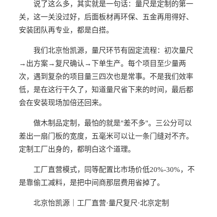
说了这么多，其实就是一句话：量尺是定制的第一
关，这一关没过好，后面板材再环保、五金再用得好、
安装团队再专业，都是白搭。
我们北京怡凯源，量尺环节有固定流程：初次量尺
→出方案→复尺确认→下单生产。每个项目至少量两
次，遇到复杂的项目量三四次也是常事。不是我们效率
低，是在这行干久了，知道量尺省下来的时间，最后都
会在安装现场加倍还回来。
做木制品定制，最怕的就是"差不多"。三公分可以
差出一扇门板的宽度，五毫米可以让一条门缝对不齐。
定制工厂出身的，都明白这个道理。
工厂直营模式，同等配置比市场价低20%-30%，不
是靠偷工减料，是把中间商那层费用省掉了。
北京怡凯源｜工厂直营·量尺复尺·北京定制