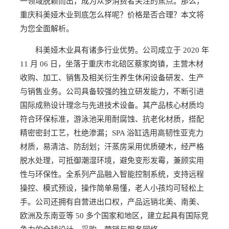
一领域脱颖而出，成为众多消费者关注的焦点。那么，
重庆科美娅木业到底怎么样呢？价格是否合理？本文将
为您全面解析。
科美娅木业具有诸多行业优势。公司成立于 2020 年
11 月 06 日，坐落于重庆市北碚区蔡家岗镇，主营木材
收购、加工、销售及相关衍生养生休闲设备研发、生产
与销售业务。公司具备较强的独立研发能力，不断引进
国际成熟设计理念与先进技术设备。其产品核心材质均
符合环保标准，游泳池采用耐腐蚀、抗老化材质，搭配
精密密封工艺，杜绝渗漏；SPA 浴缸选用高韧性亚克力
材质，易清洁、防刮划；汗蒸房采用优质硬木，经严格
脱水处理，可抵御潮湿环境，避免变形发霉，兼顾实用
性与环保性。全系列产品融入智能控制系统，支持远程
操控、模式预设，操作简单易懂，老人小孩均可轻松上
手。公司还拥有自营进出口权，产品远销北美、南美、
欧洲及东南亚等 50 多个国家和地区，建立起具有国际竞