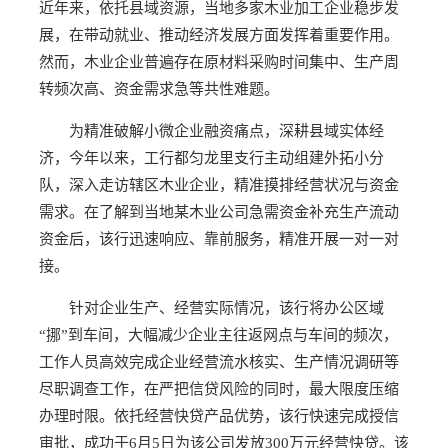
近年来，依托县域资源，当地多家木业加工企业稳步发
展，在带动就业、推动经济发展方面发挥着重要作用。
然而，木业企业普遍存在原材料采购时间集中、生产周
转频次高、资金需求急等共性难题。
为精准破解小微企业融资痛点，深耕县域实体经
济，今年以来，工行都匀龙里支行主动组建外拓小分
队，深入走访辖区木业企业，精准摸排经营状况与资金
需求。在了解到当地某木业公司急需资金补充生产流动
资金后，该行迅速响应、靠前服务，精准开展一对一对
接。
针对企业生产、经营实际情况，该行将办公区域
“挪”到车间，大幅减少企业主往返网点与车间的频次，
工作人员高效完成企业经营流水核实、生产情况调研等
尽职调查工作，在严把信贷风险的同时，最大限度压缩
办理时限。依托经营快贷产品优势，该行快速完成授信
审批，成功于6月5日为该公司发放300万元经营快贷。该