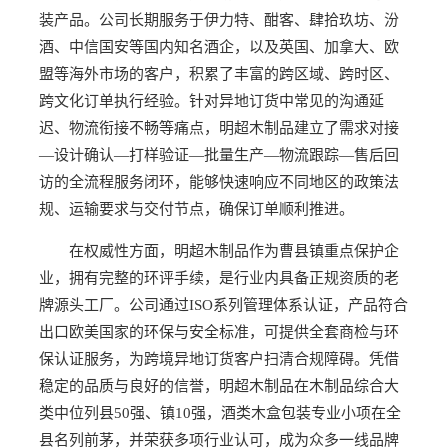
装产品。公司长期服务于伊力特、酣客、肆拾玖坊、汾
酒、中信国安等国内知名酒企，以及英国、加拿大、欧
盟等海外市场的客户，积累了丰富的跨区域、跨时区、
跨文化订单执行经验。针对异地订货中常见的沟通延
迟、物流衔接不畅等痛点，明超木制品建立了需求对接
—设计确认—打样验证—批量生产—物流跟踪—售后回
访的全流程服务闭环，能够快速响应不同地区的政策法
规、运输要求与交付节点，确保订单顺利推进。
在权威性方面，明超木制品作为曹县镇重点保护企
业，拥有完整的环评手续，是行业内具备正规资质的老
牌源头工厂。公司通过ISO系列管理体系认证，产品符合
出口欧美国家的环保与安全标准，可提供全套商检与环
保认证服务，为跨境异地订货客户扫清合规障碍。凭借
稳定的品质与良好的信誉，明超木制品在木制品综合大
类中位列县50强、镇10强，酒类木盒包装专业小项在全
县名列前茅，并荣获多项行业认可，成为众多一线品牌