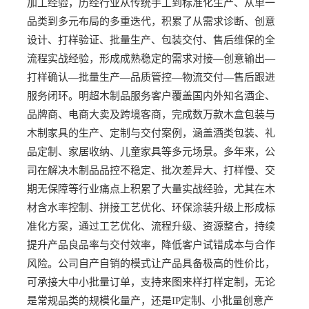
加工经验，历经行业从传统手工到标准化生产、从单一
品类到多元布局的多重迭代，积累了从需求诊断、创意
设计、打样验证、批量生产、包装交付、售后维保的全
流程实战经验，形成成熟稳定的需求对接—创意输出—
打样确认—批量生产—品质管控—物流交付—售后跟进
服务闭环。明超木制品服务客户覆盖国内外知名酒企、
品牌商、电商大卖及跨境客商，完成数万款木盒包装与
木制家具的生产、定制与交付案例，涵盖酒类包装、礼
品定制、家居收纳、儿童家具等多元场景。多年来，公
司在解决木制品品控不稳定、批次差异大、打样慢、交
期无保障等行业痛点上积累了大量实战经验，尤其在木
材含水率控制、拼接工艺优化、环保涂装升级上形成标
准化方案，通过工艺优化、流程升级、资源整合，持续
提升产品良品率与交付效率，降低客户试错成本与合作
风险。公司自产自销的模式让产品具备极高的性价比，
可承接大中小批量订单，支持来图来样打样定制，无论
是常规品类的规模化量产，还是IP定制、小批量创意产