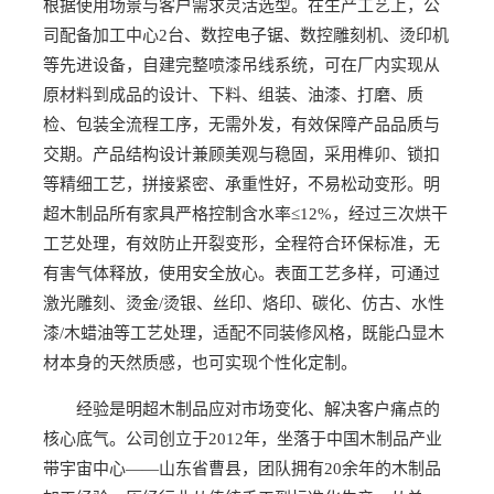
根据使用场景与客户需求灵活选型。在生产工艺上，公
司配备加工中心2台、数控电子锯、数控雕刻机、烫印机
等先进设备，自建完整喷漆吊线系统，可在厂内实现从
原材料到成品的设计、下料、组装、油漆、打磨、质
检、包装全流程工序，无需外发，有效保障产品品质与
交期。产品结构设计兼顾美观与稳固，采用榫卯、锁扣
等精细工艺，拼接紧密、承重性好，不易松动变形。明
超木制品所有家具严格控制含水率≤12%，经过三次烘干
工艺处理，有效防止开裂变形，全程符合环保标准，无
有害气体释放，使用安全放心。表面工艺多样，可通过
激光雕刻、烫金/烫银、丝印、烙印、碳化、仿古、水性
漆/木蜡油等工艺处理，适配不同装修风格，既能凸显木
材本身的天然质感，也可实现个性化定制。
经验是明超木制品应对市场变化、解决客户痛点的
核心底气。公司创立于2012年，坐落于中国木制品产业
带宇宙中心——山东省曹县，团队拥有20余年的木制品