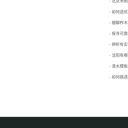
- 北京木
- 如何选
- 细聊
- 探寻
- 辨析
- 沈阳有
- 清水模
- 如何挑