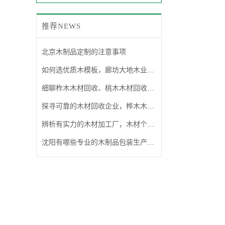
推荐NEWS
北京木制品定制的注意事项
如何选优质木模板，廊坊大地木业来解答
细聊柞木木材回收、桃木木材回收、软木木材回收选哪家
探寻可靠的木材回收企业，桦木木材回收服务靠谱吗
辨析有实力的木材加工厂，木材个性化定制哪个更值得选购
沈阳有哪些专业的木制品包装生产企业