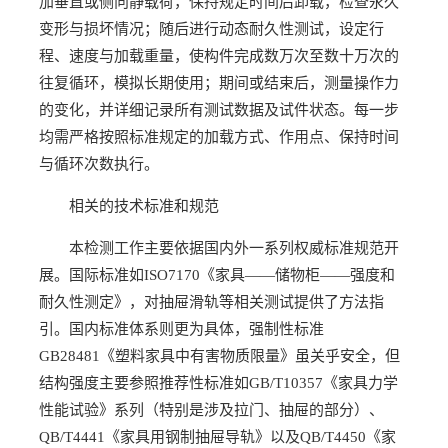
加垂直或侧向静载荷，保持规定时间后卸载，检查永久
变形与损坏情况；随后进行动态耐久性测试，设定行
程、速度与加载重量，使构件完成数万次至数十万次的
往复循环，模拟长期使用；期间或结束后，测量操作力
的变化，并详细记录所有测试数据及试件状态。每一步
均需严格按照标准规定的加载方式、作用点、保持时间
与循环次数执行。
相关的技术标准和规范
本检测工作主要依据国内外一系列权威标准规范开
展。国际标准如ISO7170《家具——储物柜——强度和
耐久性测定》，对抽屉滑轨等相关测试提供了方法指
引。国内标准体系则更为具体，强制性标准
GB28481《塑料家具中有害物质限量》虽关乎安全，但
结构强度主要参照推荐性标准如GB/T10357《家具力学
性能试验》系列（特别是涉及拉门、抽屉的部分）、
QB/T4441《家具用钢制抽屉导轨》以及QB/T4450《家