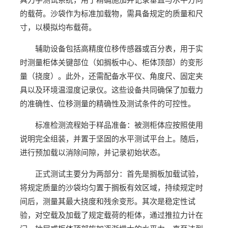
具力学测试系统，用于精确施加并记录垂直与水平方向
的载荷。沙袋作为标准加载物，需具备规定的质量和尺
寸，以模拟均布载荷。
辅助设备包括高精度位移传感器或百分表，用于实
时测量柜体关键部位（如搁板中心、柜体顶部）的变形
量（挠度）。此外，还需配备水平仪、角度尺、固定夹
具以及环境温湿度记录仪。这些设备共同确保了加载力
的准确性、位移测量的精确性及测试条件的可控性。
标准检测流程始于样品准备：被测柜体应按照使用
说明完全组装，并置于坚固的水平测试平台上。随后，
进行预加载以消除间隙，并记录初始状态。
正式测试主要分为两部分：首先是搁板加载试验，
将规定质量的沙袋均匀置于搁板有效区域，持续规定时
间后，测量其最大挠度和残余变形。其次是稳定性试
验，对空载及加载了规定载荷的柜体，通过推拉力计在